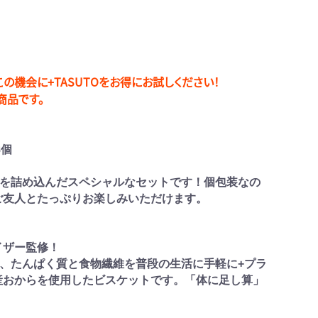
の機会に+TASUTOをお得にお試しください！
商品です。
8個
TOを詰め込んだスペシャルなセットです！個包装なの
ご友人とたっぷりお楽しみいただけます。
イザー監修！
とは、たんぱく質と食物繊維を普段の生活に手軽に+プラ
産おからを使用したビスケットです。「体に足し算」
。