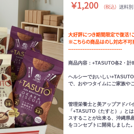
￥1,200
（税込）
送料別
大好評につき期間限定で復活！こ
※こちらの商品はのし対応不可
------------------------------
商品内容：+TASUTO各2・計
ヘルシーでおいしい+TASU
で、おやつタイムにご家族や
管理栄養士と美アップアドバ
「+TASUTO（たすと）」
スすることが出来る、沖縄県
をコンセプトに開発しました