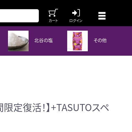
カート
ログイン
北谷の塩
その他
限定復活！】+TASUTOスペ